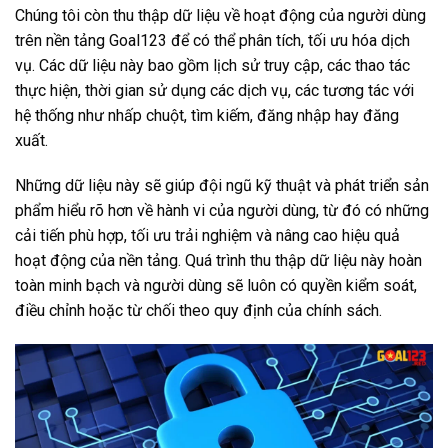
Chúng tôi còn thu thập dữ liệu về hoạt động của người dùng
trên nền tảng Goal123 để có thể phân tích, tối ưu hóa dịch
vụ. Các dữ liệu này bao gồm lịch sử truy cập, các thao tác
thực hiện, thời gian sử dụng các dịch vụ, các tương tác với
hệ thống như nhấp chuột, tìm kiếm, đăng nhập hay đăng
xuất.
Những dữ liệu này sẽ giúp đội ngũ kỹ thuật và phát triển sản
phẩm hiểu rõ hơn về hành vi của người dùng, từ đó có những
cải tiến phù hợp, tối ưu trải nghiệm và nâng cao hiệu quả
hoạt động của nền tảng. Quá trình thu thập dữ liệu này hoàn
toàn minh bạch và người dùng sẽ luôn có quyền kiểm soát,
điều chỉnh hoặc từ chối theo quy định của chính sách.