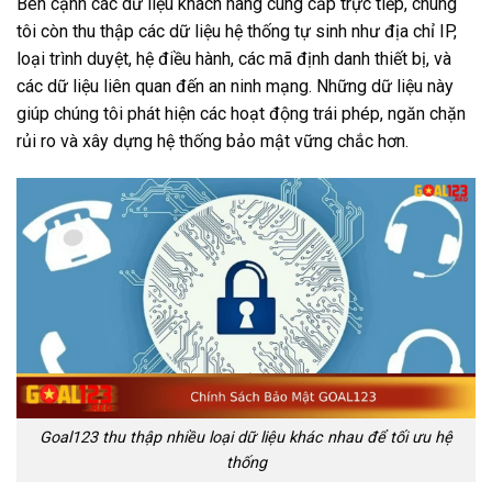
Bên cạnh các dữ liệu khách hàng cung cấp trực tiếp, chúng
tôi còn thu thập các dữ liệu hệ thống tự sinh như địa chỉ IP,
loại trình duyệt, hệ điều hành, các mã định danh thiết bị, và
các dữ liệu liên quan đến an ninh mạng. Những dữ liệu này
giúp chúng tôi phát hiện các hoạt động trái phép, ngăn chặn
rủi ro và xây dựng hệ thống bảo mật vững chắc hơn.
Goal123 thu thập nhiều loại dữ liệu khác nhau để tối ưu hệ
thống