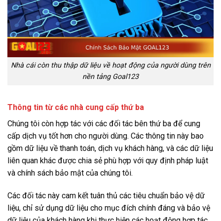
Nhà cái còn thu thập dữ liệu về hoạt động của người dùng trên
nền tảng Goal123
Thông tin từ các nhà cung cấp thứ ba
Chúng tôi còn hợp tác với các đối tác bên thứ ba để cung
cấp dịch vụ tốt hơn cho người dùng. Các thông tin này bao
gồm dữ liệu về thanh toán, dịch vụ khách hàng, và các dữ liệu
liên quan khác được chia sẻ phù hợp với quy định pháp luật
và chính sách bảo mật của chúng tôi.
Các đối tác này cam kết tuân thủ các tiêu chuẩn bảo vệ dữ
liệu, chỉ sử dụng dữ liệu cho mục đích chính đáng và bảo vệ
dữ liệu của khách hàng khi thực hiện các hoạt động hợp tác.