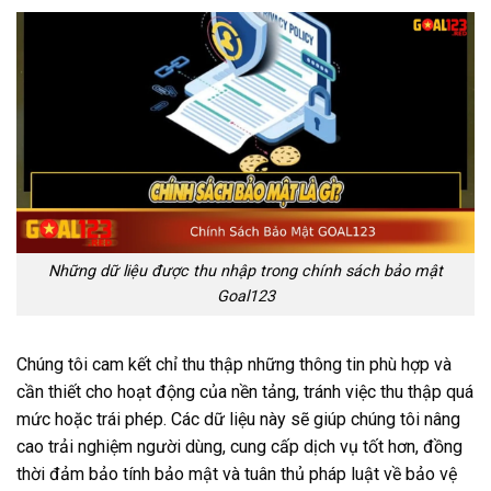
Những dữ liệu được thu nhập trong chính sách bảo mật
Goal123
Chúng tôi cam kết chỉ thu thập những thông tin phù hợp và
cần thiết cho hoạt động của nền tảng, tránh việc thu thập quá
mức hoặc trái phép. Các dữ liệu này sẽ giúp chúng tôi nâng
cao trải nghiệm người dùng, cung cấp dịch vụ tốt hơn, đồng
thời đảm bảo tính bảo mật và tuân thủ pháp luật về bảo vệ